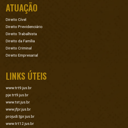
ATUAÇÃO
Direito Cível
Direito Previdenciário
Direito Trabalhista
Direito da Família
Direito Criminal
Direito Empresarial
LINKS ÚTEIS
www.trt9.jus.br
pje.trt9.jus.br
www.tst.jus.br
www.jfpr.jus.br
projudi.tjpr.jus.br
www.trt12.jus.br