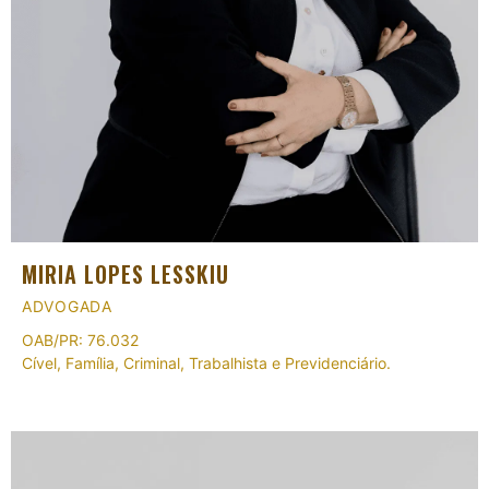
MIRIA LOPES LESSKIU
ADVOGADA
OAB/PR: 76.032
Cível, Família, Criminal, Trabalhista e Previdenciário.