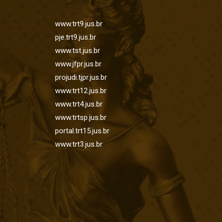
www.trt9.jus.br
pje.trt9.jus.br
www.tst.jus.br
www.jfpr.jus.br
projudi.tjpr.jus.br
www.trt12.jus.br
www.trt4.jus.br
www.trtsp.jus.br
portal.trt15.jus.br
www.trt3.jus.br