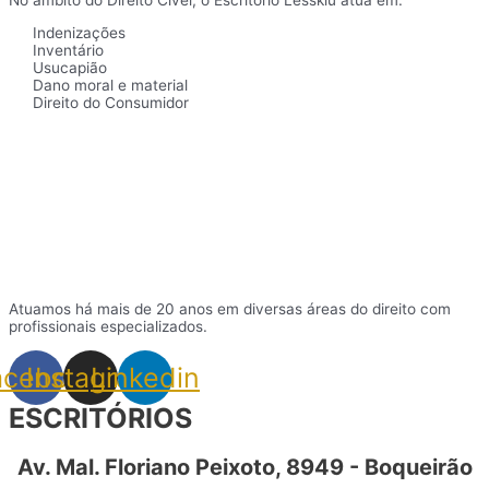
No âmbito do Direito Cível, o Escritório Lesskiu atua em:
Indenizações
Inventário
Usucapião
Dano moral e material
Direito do Consumidor
Atuamos há mais de 20 anos em diversas áreas do direito com
profissionais especializados.
acebook
Instagram
Linkedin
ESCRITÓRIOS
Av. Mal. Floriano Peixoto, 8949 - Boqueirão