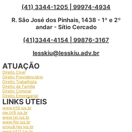
(41) 3344-1205 | 99974-4934
R. São José dos Pinhais, 1438 - 1º e 2º
andar - Sítio Cercado
(41)3344-4154 | 99876-3167
lesskiu@lesskiu.adv.br
ATUAÇÃO
Direito Cível
Direito Previdenciário
Direito Trabalhista
Direito da Família
Direito Criminal
Direito Empresarial
LINKS ÚTEIS
www.trt9.jus.br
pje.trt9.jus.br
www.tst.jus.br
www.jfpr.jus.br
projudi.tjpr.jus.br
www.trt12.jus.br